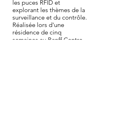
les puces RFID et
explorant les thèmes de la
surveillance et du contrôle.
Réalisée lors d'une
résidence de cinq
semaines au Banff Centre
for Arts & Creativity, en
Alberta, au Canada (août-
septembre 2023).
info@moorland-productions.org
Adresse : Occitanie, France / Londres,
Royaume-Uni
©2017 par Moorland Productions. Créé