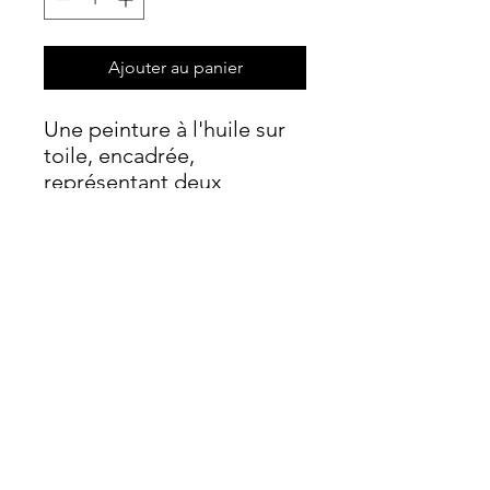
Ajouter au panier
Une peinture à l'huile sur
toile, encadrée,
représentant deux
palmiers poussant près de
la plage de Lempa, à
Chypre, se détachant sur
un ciel et une mer bleus.
info@moorland-productions.org
Adresse : Occitanie, France / Londres,
Royaume-Uni