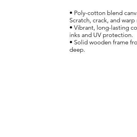
• Poly-cotton blend canvas
Scratch, crack, and warp r
• Vibrant, long-lasting c
inks and UV protection.

• Solid wooden frame fr
deep.