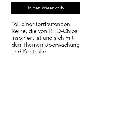
In den Warenkorb
Teil einer fortlaufenden
Reihe, die von RFID-Chips
inspiriert ist und sich mit
den Themen Überwachung
und Kontrolle
auseinandersetzt.
Weitere Details
Acryl und Metallic-Acryl auf Leinwand,
20 x 20 cm, 2008
info@moorland-productions.org
Adresse: Okzitanien, Frankreich / London,