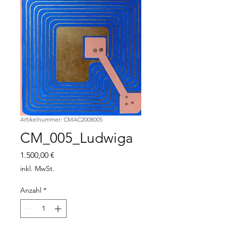
Artikelnummer: CMAC2008005
CM_005_Ludwiga
Preis
1.500,00 €
inkl. MwSt.
Anzahl
*