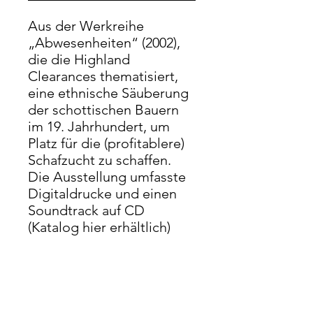
Aus der Werkreihe
„Abwesenheiten“ (2002),
die die Highland
Clearances thematisiert,
eine ethnische Säuberung
der schottischen Bauern
im 19. Jahrhundert, um
Platz für die (profitablere)
Schafzucht zu schaffen.
Die Ausstellung umfasste
Digitaldrucke und einen
Soundtrack auf CD
(Katalog hier erhältlich)
und war die erste
Klanginstallation dieser Art
in Tschechien. Dieser
Druck zeigt den Exodus
der Bauern von ihren