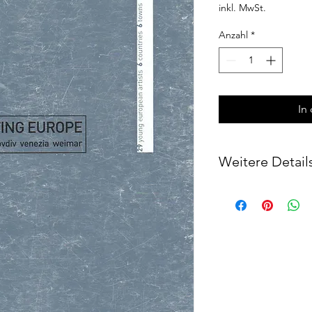
inkl. MwSt.
Anzahl
*
In
Weitere Detail
Herausgegeben von Ma
ISBN: 88-317-8706-3
192 Seiten
Größe: 28 x 21,5 cm