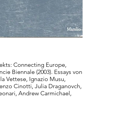
ekts: Connecting Europe,
encie Biennale (2003). Essays von
a Vettese, Ignazio Musu,
nzo Cinotti, Julia Draganovch,
Leonari, Andrew Carmichael,