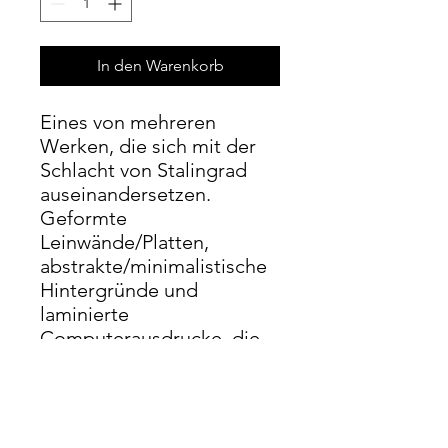
In den Warenkorb
Eines von mehreren
Werken, die sich mit der
Schlacht von Stalingrad
auseinandersetzen.
Geformte
Leinwände/Platten,
abstrakte/minimalistische
Hintergründe und
laminierte
Computerausdrucke, die
Militärkarten, Farben und
Bilder der Schlacht
widerspiegeln.